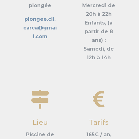
plongée
Mercredi de
20h à 22h
plongee.cll.
Enfants, (à
carca@gmai
partir de 8
l.com
ans) :
Samedi, de
12h à 14h


Lieu
Tarifs
Piscine de
165€ / an,