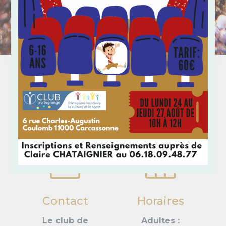
k

Contact
Horaires
Le club de
Adultes :