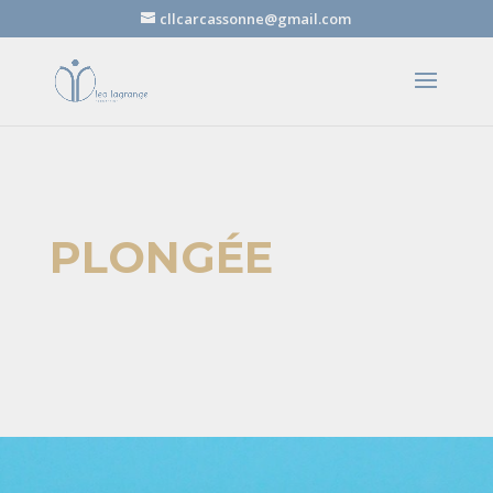
cllcarcassonne@gmail.com
PLONGÉE