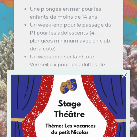
Une plongée en mer pour les
enfants de moins de 14 ans
Un week-end pour le passage du
P1 pour les adolescents (4
plongées minimum avec un club
de la côte)
Un week-end sur la « Côte
Vermeille » pour les adultes de
×
tous niveaux et les mineurs
accompagnés (4 à 6 plongées
pour les passages de N1)
Nous acceptons les Chèques-
Vacances et les Coupons-Sport :